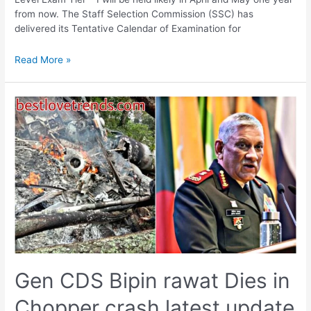
from now. The Staff Selection Commission (SSC) has
delivered its Tentative Calendar of Examination for
SSC
Read More »
tentative
examination
calendar
released
at
official
website
ssc.nic.in
2021-
22
Gen CDS Bipin rawat Dies in
Chopper crash latest update