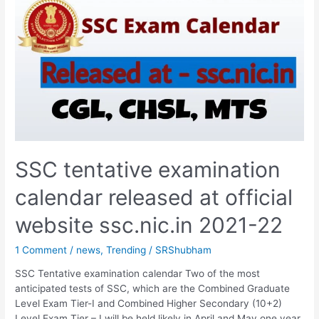
To
celebrate
this
day
in
Hindi,
all-
important
question
about
Christmas
SSC tentative examination
calendar released at official
website ssc.nic.in 2021-22
1 Comment
/
news
,
Trending
/
SRShubham
SSC Tentative examination calendar Two of the most
anticipated tests of SSC, which are the Combined Graduate
Level Exam Tier-I and Combined Higher Secondary (10+2)
Level Exam Tier – I will be held likely in April and May one year