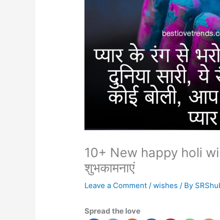
10+ New happy holi wi
शुभकामनाएं
Leave a Comment
/
wishes
/ By
SRShu
Spread the love