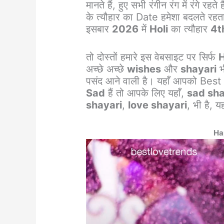
मानते हैं, हुए सभी रंगीन रंग में रंगे रहत
के त्यौहार का Date हमेशा बदलते रहता
इसबार
2026
में
Holi
का त्यौहार
4t
तो दोस्तों हमारे इस वेबसाइट पर सिर्फ
H
अच्छे अच्छे
wishes
और
shayari
भ
पसंद आने वाली है। यहाँ आपको Bes
Sad
हैं तो आपके लिए यहाँ,
sad sha
shayari
,
love shayari
, भी है, य
Ha