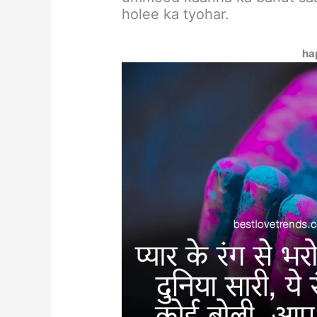
holee ka tyohar.
ha