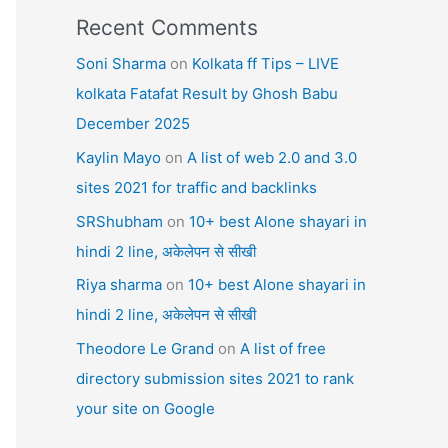
Recent Comments
Soni Sharma
on
Kolkata ff Tips – LIVE
kolkata Fatafat Result by Ghosh Babu
December 2025
Kaylin Mayo
on
A list of web 2.0 and 3.0
sites 2021 for traffic and backlinks
SRShubham
on
10+ best Alone shayari in
hindi 2 line, अकेलेपन से सीखी
Riya sharma
on
10+ best Alone shayari in
hindi 2 line, अकेलेपन से सीखी
Theodore Le Grand
on
A list of free
directory submission sites 2021 to rank
your site on Google