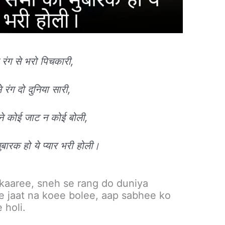
े रंग से भरो पिचकारी,
े रंग दो दुनिया सारी,
ाने कोई जाट न कोई बोली,
ारक हो ये प्यार भरी होली।
kaaree, sneh se rang do duniya
e jaat na koee bolee, aap sabhee ko
 holi.