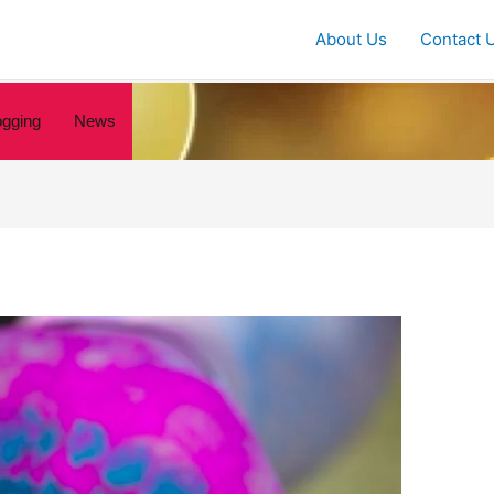
About Us
Contact 
ogging
News