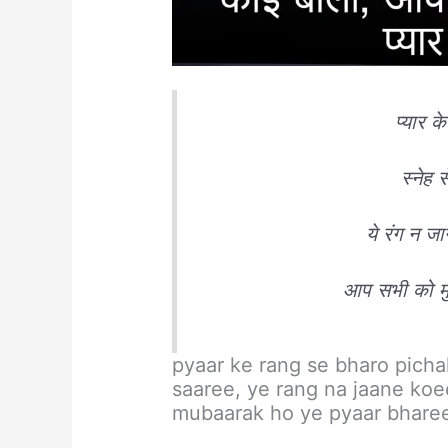
प्यार क
स्नेह स
ये रंग न ज
आप सभी को मुब
pyaar ke rang se bharo picha
saaree, ye rang na jaane koe
mubaarak ho ye pyaar bharee