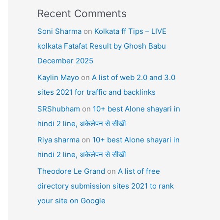
Recent Comments
Soni Sharma
on
Kolkata ff Tips – LIVE
kolkata Fatafat Result by Ghosh Babu
December 2025
Kaylin Mayo
on
A list of web 2.0 and 3.0
sites 2021 for traffic and backlinks
SRShubham
on
10+ best Alone shayari in
hindi 2 line, अकेलेपन से सीखी
Riya sharma
on
10+ best Alone shayari in
hindi 2 line, अकेलेपन से सीखी
Theodore Le Grand
on
A list of free
directory submission sites 2021 to rank
your site on Google