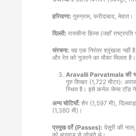
हरियाणा:
गुरुग्राम, फरीदाबाद, मेवात।
दिल्ली:
रायसीना हिल्स (जहाँ राष्ट्र
संरचना:
यह एक निरंतर श्रृंखला नहीं है
और रेत को गुजरने का मौका मिलता है।
Aravalli Parvatmala की
च
गुरु शिखर (1,722 मीटर): अरावली
स्थित है। इसे कर्नल जेम्स टॉड 
अन्य चोटियाँ:
शेर (1,597 मी), दिलवाड
(1,380 मी)।
प्रमुख दर्रे (Passes):
देसुरी की नाल,
को मारवाड़ से जोड़ते थे।