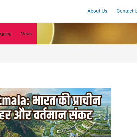
About Us
Contact 
ogging
News