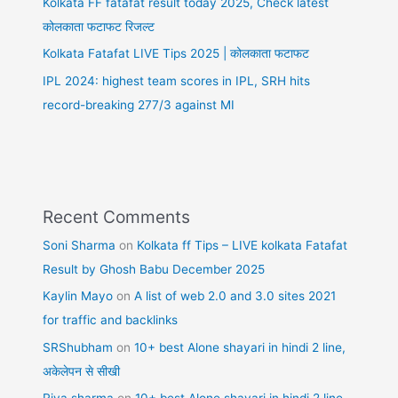
Kolkata FF fatafat result today 2025, Check latest
कोलकाता फटाफट रिजल्ट
Kolkata Fatafat LIVE Tips 2025 | कोलकाता फटाफट
IPL 2024: highest team scores in IPL, SRH hits
record-breaking 277/3 against MI
Recent Comments
Soni Sharma
on
Kolkata ff Tips – LIVE kolkata Fatafat
Result by Ghosh Babu December 2025
Kaylin Mayo
on
A list of web 2.0 and 3.0 sites 2021
for traffic and backlinks
SRShubham
on
10+ best Alone shayari in hindi 2 line,
अकेलेपन से सीखी
Riya sharma
on
10+ best Alone shayari in hindi 2 line,