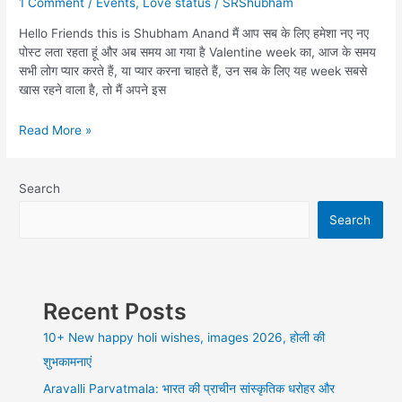
1 Comment
/
Events
,
Love status
/
SRShubham
Hello Friends this is Shubham Anand मैं आप सब के लिए हमेशा नए नए
पोस्ट लता रहता हूं और अब समय आ गया है Valentine week का, आज के समय
सभी लोग प्यार करते हैं, या प्यार करना चाहते हैं, उन सब के लिए यह week सबसे
खास रहने वाला है, तो मैं अपने इस
Valentine
Read More »
week
full
list
Search
2023
Search
with
lovely
Shayari,
इस
Valentine’s
Recent Posts
Day
कुछ
10+ New happy holi wishes, images 2026, होली की
नया
शुभकामनाएं
Aravalli Parvatmala: भारत की प्राचीन सांस्कृतिक धरोहर और