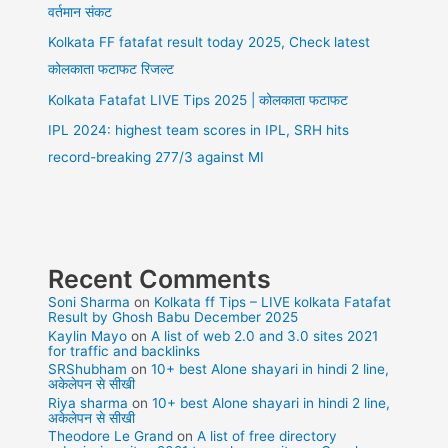
वर्तमान संकट
Kolkata FF fatafat result today 2025, Check latest
कोलकाता फटाफट रिजल्ट
Kolkata Fatafat LIVE Tips 2025 | कोलकाता फटाफट
IPL 2024: highest team scores in IPL, SRH hits
record-breaking 277/3 against MI
Recent Comments
Soni Sharma
on
Kolkata ff Tips – LIVE kolkata Fatafat
Result by Ghosh Babu December 2025
Kaylin Mayo
on
A list of web 2.0 and 3.0 sites 2021
for traffic and backlinks
SRShubham
on
10+ best Alone shayari in hindi 2 line,
अकेलेपन से सीखी
Riya sharma
on
10+ best Alone shayari in hindi 2 line,
अकेलेपन से सीखी
Theodore Le Grand
on
A list of free directory