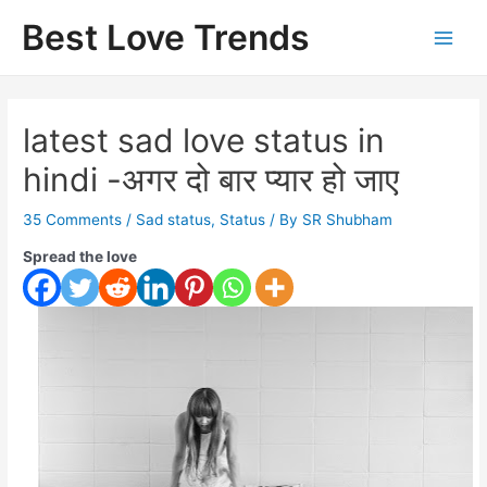
Skip
Best Love Trends
to
content
latest sad love status in
hindi -अगर दो बार प्यार हो जाए
35 Comments
/
Sad status
,
Status
/ By
SR Shubham
Spread the love