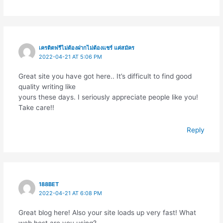
เครดิตฟรีไม่ต้องฝากไม่ต้องแชร์ แค่สมัคร
2022-04-21 AT 5:06 PM
Great site you have got here.. It’s difficult to find good
quality writing like
yours these days. I seriously appreciate people like you!
Take care!!
Reply
188BET
2022-04-21 AT 6:08 PM
Great blog here! Also your site loads up very fast! What
web host are you using?