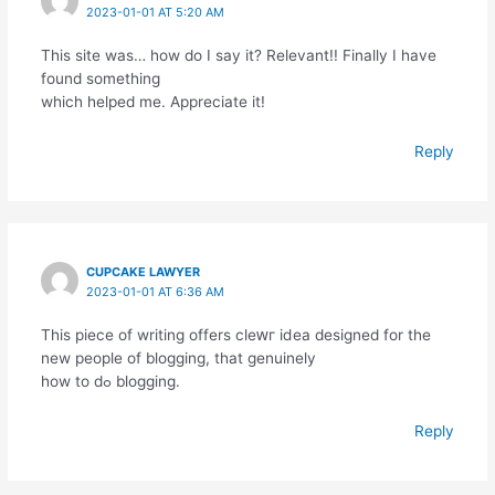
2023-01-01 AT 5:20 AM
This site was… how do I say it? Relevant!! Finally I have
found something
which helped me. Appreciate it!
Reply
CUPCAKE LAWYER
2023-01-01 AT 6:36 AM
Tһis piece of writing offers cleԝг iⅾea designed for tһe
new people of bⅼogging, that genuinely
how to dߋ blogging.
Reply