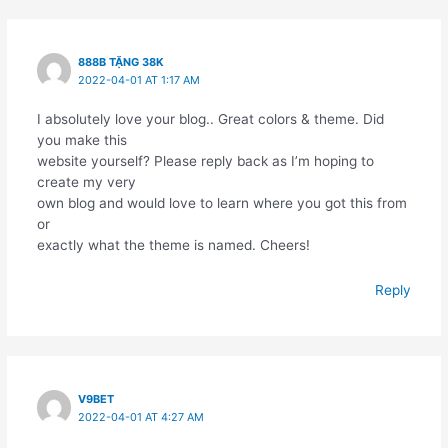
888B TẶNG 38K
2022-04-01 AT 1:17 AM
I absolutely love your blog.. Great colors & theme. Did
you make this
website yourself? Please reply back as I’m hoping to
create my very
own blog and would love to learn where you got this from
or
exactly what the theme is named. Cheers!
Reply
V9BET
2022-04-01 AT 4:27 AM