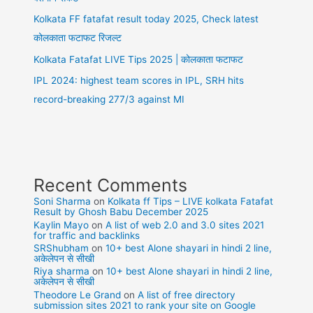
Kolkata FF fatafat result today 2025, Check latest
कोलकाता फटाफट रिजल्ट
Kolkata Fatafat LIVE Tips 2025 | कोलकाता फटाफट
IPL 2024: highest team scores in IPL, SRH hits
record-breaking 277/3 against MI
Recent Comments
Soni Sharma
on
Kolkata ff Tips – LIVE kolkata Fatafat
Result by Ghosh Babu December 2025
Kaylin Mayo
on
A list of web 2.0 and 3.0 sites 2021
for traffic and backlinks
SRShubham
on
10+ best Alone shayari in hindi 2 line,
अकेलेपन से सीखी
Riya sharma
on
10+ best Alone shayari in hindi 2 line,
अकेलेपन से सीखी
Theodore Le Grand
on
A list of free directory
submission sites 2021 to rank your site on Google