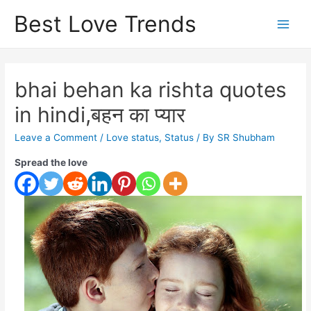
Skip
Best Love Trends
to
content
bhai behan ka rishta quotes
in hindi,बहन का प्यार
Leave a Comment
/
Love status
,
Status
/ By
SR Shubham
Spread the love