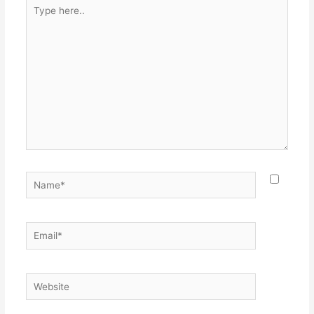
Type
here..
Name*
Email*
Website