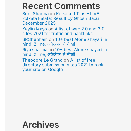
Recent Comments
Soni Sharma
on
Kolkata ff Tips – LIVE
kolkata Fatafat Result by Ghosh Babu
December 2025
Kaylin Mayo
on
A list of web 2.0 and 3.0
sites 2021 for traffic and backlinks
SRShubham
on
10+ best Alone shayari in
hindi 2 line, अकेलेपन से सीखी
Riya sharma
on
10+ best Alone shayari in
hindi 2 line, अकेलेपन से सीखी
Theodore Le Grand
on
A list of free
directory submission sites 2021 to rank
your site on Google
Archives