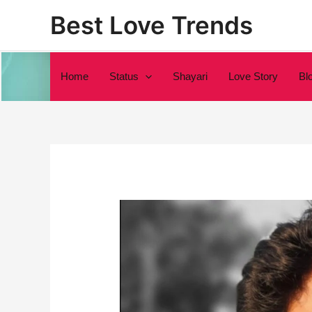
Skip
Best Love Trends
to
content
Home
Status
Shayari
Love Story
Bl