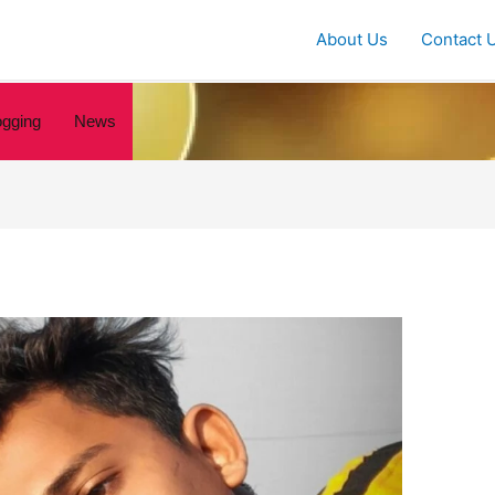
About Us
Contact 
ogging
News