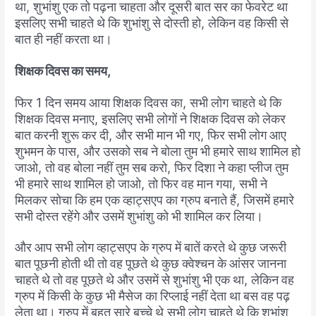
था
,
शुभांशु
एक
तो
पढ़ना
चाहता
और
दूसरी
बात
सर
का
फेवरेट
था
इसलिए
सभी
चाहते
थे
कि
शुभांशु
से
दोस्ती
हो
,
लेकिन
वह
किसी
से
बात
ही
नहीं
करता
था।
शिक्षक
दिवस
का
समय
,
फिर
1
दिन
समय
आया
शिक्षक
दिवस
का
,
सभी
लोग
चाहते
थे
कि
शिक्षक
दिवस
मनाए
,
इसलिए
सभी
लोगों
ने
शिक्षक
दिवस
को
लेकर
बात
करनी
शुरू
कर
दी
,
और
सभी
मान
भी
गए
,
फिर
सभी
लोग
आए
शुभमन
के
पास
,
और
उसको
सब
ने
बोला
तुम
भी
हमारे
साथ
शामिल
हो
जाओ
,
तो
वह
बोला
नहीं
तुम
सब
करो
,
फिर
दिशा
ने
कहा
प्लीज
तुम
भी
हमारे
साथ
शामिल
हो
जाओ
,
तो
फिर
वह
मान
गया
,
सभी
ने
मिलकर
सोचा
कि
हम
एक
व्हाट्सएप
का
ग्रुप
बनाते
हैं
,
जिसमें
हमारे
सभी
दोस्त
रहेंगे
और
उसमें
शुभांशु
को
भी
शामिल
कर
लिया।
और
आप
सभी
लोग
व्हाट्सएप
के
ग्रुप
में
बातें
करते
थे
कुछ
जरूरी
बात
पूछनी
होती
थी
तो
वह
पूछते
थे
कुछ
क्वेश्चन
के
आंसर
जानना
चाहते
थे
तो
वह
पूछते
थे
और
उसमें
से
शुभांशु
भी
एक
था
,
लेकिन
वह
ग्रुप
में
किसी
के
कुछ
भी
मैसेज
का
रिप्लाई
नहीं
देता
था
बस
वह
पढ़
लेता
था।
ग्रुप
में
बहुत
सारे
बच्चे
थे
सभी
लोग
चाहते
थे
कि
शुभांशु