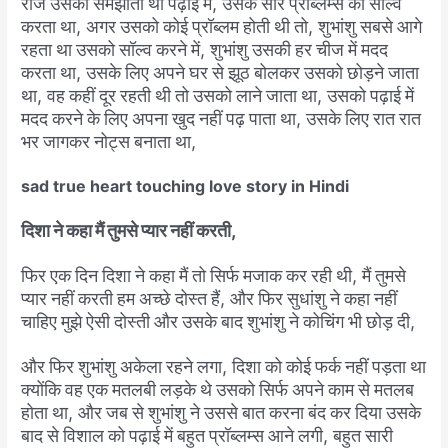
रोज
उसको
समझाता
था
पढ़ाई
में
,
उसके
सारे
प्रॉब्लम्स
को
सॉल्व
करता
था
,
अगर
उसको
कोई
प्रॉब्लम
होती
थी
तो
,
शुभांशु
सबसे
आगे
रहता
था
उसको
सॉल्व
करने
में
,
शुभांशु
उसकी
हर
चीज
में
मदद
करता
था
,
उसके
लिए
अपने
घर
से
झूठ
बोलकर
उसको
छोड़ने
जाता
था
,
वह
कहीं
दूर
रहती
थी
तो
उसको
लाने
जाता
था
,
उसको
पढ़ाई
में
मदद
करने
के
लिए
अपना
खुद
नहीं
पढ़
पाता
था
,
उसके
लिए
रात
रात
भर
जागकर
नोट्स
बनाता
था
,
sad true heart touching love story in Hindi
दिशा
ने
कहा
मैं
तुमसे
प्यार
नहीं
करती
,
फिर
एक
दिन
दिशा
ने
कहा
मैं
तो
सिर्फ
मजाक
कर
रही
थी
,
मैं
तुमसे
प्यार
नहीं
करती
हम
अच्छे
दोस्त
हैं,
और
फिर
सुधांशु
ने
कहा
नहीं
चाहिए
मुझे
ऐसी
दोस्ती
और
उसके
बाद
शुभांशु
ने
कोचिंग
भी
छोड़
दी,
और
फिर
शुभांशु
अकेला
रहने
लगा
,
दिशा
को
कोई
फर्क
नहीं
पड़ता
था
क्योंकि
वह
एक
मतलबी
लड़के
थे
उसको
सिर्फ
अपने
काम
से
मतलब
होता
था
,
और
जब
से
शुभांशु
ने
उससे
बात
करना
बंद
कर
दिया
उसके
बाद
से
विशाल
को
पढ़ाई
में
बहुत
प्रॉब्लम्स
आने
लगी
,
बहुत
सारी