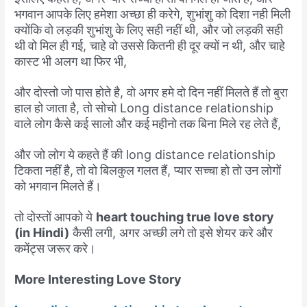
भगवान
आपके
लिए
हमेशा
अच्छा
ही
करेगे
,
शुभांशु
को
दिशा
नही
मिली
क्योंकि
वो
लड़की
शुभांशु
के
लिए
सही
नहीं
थी
,
और
जो
लड़की
सही
थी
वो
मिल
ही
गई
,
चाहे
वो
उससे
कितनी
ही
दूर
क्यों
न
थी
,
और
चाहे
कास्ट
भी
अलग
था
फिर
भी
,
और
दोस्तो
जो
पास
होते
है
,
वो
अगर
हमे
दो
दिन
नहीं
मिलते
हैं
तो
बुरा
हाल
हो
जाता
है
,
तो
सोचो
Long distance relationship
वाले
लोग
कैसे
कई
सालो
और
कई
महीनो
तक
बिना
मिले
रह
लेते
हैं
,
और
जो
लोग
ये
कहते
हैं
की
long distance relationship
टिकता
नहीं
है,
तो
वो
बिलकुल
गलत
हैं
,
प्यार
सच्चा
हो
तो
उन
लोगों
को
भगवान
मिलते
हैं।
तो
दोस्तों
आपको
ये
heart touching true love story
(in Hindi)
कैसी
लगी
,
अगर
अच्छी
लगे
तो
इसे
शेयर
करे
और
कमेंट्स
जरूर
करे।
More Interesting Love Story