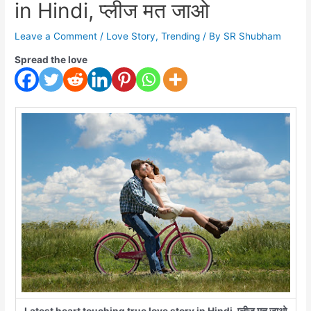
in Hindi, प्लीज मत जाओ
Leave a Comment
/
Love Story
,
Trending
/ By
SR Shubham
Spread the love
Latest heart touching true love story in Hindi, प्लीज मत जाओ