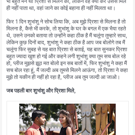
भी
बहुत
मन
था
प्रिशा
से
मिलने
का
,
लेकिन
वह
क्या
करें
उससे
मिल
ही
नहीं
पाता
था
,
वहां
जाने
का
कोई
बहाना
ही
नहीं
मिलता
था।
फिर
1
दिन
शुभांशु
ने
सोच
लिया
कि
,
अब
मुझे
प्रिशा
से
मिलना
है
तो
मिलना
है
,
कैसे
भी
करके
,
तो
शुभांशु
के
घर
के
बगल
में
एक
भैया
रहते
थे
,
उसने
उनको
बताया
तो
उन्होंने
कहा
ठीक
है
मैं
चलूंगा
तुम्हारे
साथ
,
लेकिन
कुछ
दिनों
बाद
,
शुभांशु
ने
कहा
ठीक
है
आप
जब
बोलोगे
तब
मैं
चलूंगा
फिर
सुबह
से
यह
बात
प्रिशा
से
बताई
,
यह
बात
सुनकर
प्रिशा
बहुत
ज्यादा
खुश
हो
गई
और
कहने
लगी
शुभांशु
क्या
तुम
सच
बोल
रहे
हो
,
प्लीज
मुझसे
झूठ
मत
बोलो
इन
सब
बातों
में
,
फिर
शुभांशु
ने
कहा
मैं
सच
बोल
रहा
हूं
,
मैं
जल्दी
अब
तुमसे
मिलने
आऊंगा
,
तो
प्रिशा
ने
कहा
मुझे
तो
यकीन
ही
नहीं
हो
रहा
है
,
प्लीज
अब
तुम
जल्दी
आ
जाओ।
जब पहली बार शुभांशु
और प्रिशा
मिले
,