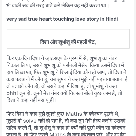
भी
बाकी
सब
की
तरह
बातें
करें
लेकिन
वह
नहीं
करता
था।
very sad true heart touching love story in Hindi
दिशा
और
शुभांशु
की
पहली
चैट
,
फिर
एक
दिन
दिशा
ने
व्हाट्सएप
के
ग्रुप
में
से
,
शुभांशु
का
नंबर
निकाल
लिया
,
उसने
शुभांशु
को
पर्सनली
मैसेज
किया
उसमें
दिशा
में
हाय
लिखा
था
,
फिर
शुभांशु
ने
रिप्लाई
दिया
कौन
हो
आप
,
तो
दिशा
ने
कहा
पहचानो
मैं
कौन
हूं
,
तब
सुमन
ने
कहा
मुझे
नहीं
पहचाना
बताना
है
तो
बताओ
कौन
हो
,
तो
उसने
कहा
मैं
दिशा
हूं
,
तो
शुभांशु
ने
कहा
ohh!
तुम
हो
,
तुमने
मेरा
नंबर
क्यों
निकाला
बोलो
कुछ
काम
है
,
तो
दिशा
ने
कहा
नहीं
बस
यूं
ही।
फिर
दिशा
ने
कहा
मुझे
तुमसे
कुछ
Maths
के
क्वेश्चन
पूछने
थे
,
मुझसे
वो
solve
नहीं
हो
रहा
है
,
तो
क्या
तुम
मेरी
हेल्प
करोगे
उसको
सॉल्व
करने
में
,
तो
शुभांशू
ने
कहा
हां
क्यों
नहीं
पूछो
कौन
सा
क्वेश्चन
पूछना
है
,
तो
फिर
उसने
Maths
के
कुछ
क्वेश्चन
पूछे
,
और
शुभांशु