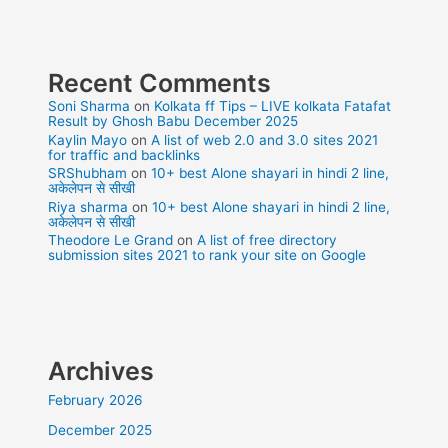
Recent Comments
Soni Sharma
on
Kolkata ff Tips – LIVE kolkata Fatafat
Result by Ghosh Babu December 2025
Kaylin Mayo
on
A list of web 2.0 and 3.0 sites 2021
for traffic and backlinks
SRShubham
on
10+ best Alone shayari in hindi 2 line,
अकेलेपन से सीखी
Riya sharma
on
10+ best Alone shayari in hindi 2 line,
अकेलेपन से सीखी
Theodore Le Grand
on
A list of free directory
submission sites 2021 to rank your site on Google
Archives
February 2026
December 2025