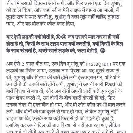
चीजों
में
उसको
दिक्कत
आने
लगी
,
और
फिर
उसने
एक
दिन
शुभांशु
को
कॉल
किया
,
और
कहां
प्लीज
मेरी
लाइफ
में
वापस
आ
जाओ
,
मैं
तुमसे
सच
में
प्यार
करती
हूं
,
शुभांशु
ने
कहा
मुझे
नहीं
चाहिए
तुम्हारा
प्यार
,
और
यह
बोलकर
कॉल
काट
दिया
,
यार
ऐसी
लड़की
क्यों
होती
है
,😞😞
जब
उसको
प्यार
करना
ही
नहीं
होता
है
तो
,
किसी
के
साथ
टाइम
पास
क्यों
करती
है
,
क्यों
किसी
के
दिल
के
साथ
खेलती
है
,
अच्छे
खासे
लड़के
को
,
रूला
देती
है
, 😭
अब
ऐसे
3
साल
बीत
गए
,
एक
दिन
शुभांशु
को
instagram
पर
एक
लड़की
का
मैसेज
आया
,
उसका
नाम
प्रिशा
था
,
वह
दूसरे
राज्य
से
थी
,
शुभांशु
और
प्रिशा
की
बातें
होने
लगी
इंस्टाग्राम
पर
,
धीरे
धीरे
उन
दोनों
की
काफी
बातें
होने
लगी
,
शुभांशु
ने
अपनी
सारी
Past
की
बातें
प्रिशा
से
बता
दी
,
और
अब
दोनों
अपनी
सारी
बातें
एक
दूसरे
के
साथ
शेयर
करते
थे
,
उन
दोनों
के
बीच
गहरी
दोस्ती
हो
गई
,
फिर
उनका
नंबर
भी
एक्सचेंज
हो
गया
,
और
वो
लोग
कॉल
पर
भी
बात
करने
लगे
,
और
दोनों
को
एक
दूसरे
से
प्यार
हो
गया
,
लेकिन
शुभांशु
नहीं
चाहता
था
कि,
उसके
साथ
वही
फिर
से
हो
जो
पहले
हो
चुका
है
,
इसलिए
वह
अपने
दिल
की
बात
प्रिशा
से
नहीं
बता
रहा
था, लेकिन
सच कहूं तो दोनो एक दूसरे से बहुत ज्यादा प्यार करने लगे थे, इतना