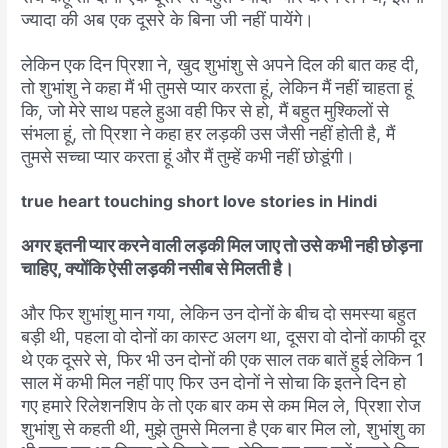
ज्यादा की अब एक दूसरे के बिना जी नहीं पायेंगे।
लेकिन
एक
दिन
प्रिशा
ने
,
खुद
शुभांशु
से
अपने
दिल
की
बात
कह
दी
,
तो
शुभांशु
ने
कहा
मैं
भी
तुमसे
प्यार
करता
हूं
,
लेकिन
मैं
नहीं
चाहता
हूं
कि
,
जो
मेरे
साथ
पहले
हुआ
वही
फिर
से
हो
,
मैं
बहुत
मुश्किलों
से
संभला
हूं
,
तो
प्रिशा
ने
कहा
हर
लड़की
उस
जैसी
नहीं
होती
है
,
मैं
तुमसे
सच्चा
प्यार
करता
हूं
और
मैं
तुम्हें
कभी
नहीं
छोडूंगी।
true heart touching short love stories in Hindi
अगर
इतनी
प्यार
करने
वाली
लड़की
मिल
जाए
तो
उसे
कभी
नही
छोड़ना
चाहिए
,
क्योंकि
ऐसी
लड़की
नसीब
से
मिलती
है।
और
फिर
शुभांशु
मान
गया
,
लेकिन
उन
दोनों
के
बीच
दो
समस्या
बहुत
बड़ी
थी
,
पहला
वो
दोनों
का
कास्ट
अलग
था
,
दूसरा
वो
दोनों
काफी
दूर
थे
एक
दूसरे
से
,
फिर
भी
उन
दोनों
की
एक
साल
तक
बातें
हुई
लेकिन
1
साल
में
कभी
मिल
नहीं
पाए
फिर
उन
दोनों
ने
सोचा
कि
इतने
दिन
हो
गए
हमारे
रिलेशनशिप
के
तो
एक
बार
कम
से
कम
मिल
ले
,
प्रिशा
रोज
शुभांशु
से
कहती
थी
,
मुझे
तुमसे
मिलना
है
एक
बार
मिल
लो
,
शुभांशु
का