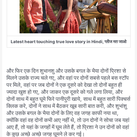
Latest heart touching true love story in Hindi, प्लीज मत जाओ
और
फिर
एक
दिन
शुभानशु
और
उसके
बगल
के
भैया
दोनों
प्रिशा
से
मिलने
उसके
राज्य
चले
गए
,
और
वहां
पर
दोनों
सबसे
पहले
बस
स्टॉप
पर
मिले
,
वहां
पर
जब
दोनों
ने
एक
दूसरे
को
देखा
तो
दोनों
बहुत
ही
ज्यादा
खुश
हो
गए
,
और
जाकर
एक
दूसरे
को
गले
लगा
लिया
,
और
दोनों
साथ
में
बहुत
घूमे
फिरे
पानीपुरी
खाये
,
साथ
में
बहुत
सारी
पिक्चर्स
क्लिक
करे
,
दोनों
ने
साथ
में
बैठकर
खूब
सारी
बात
करी
,
और
शुभांशु
और
उसके
बगल
के
भैया
दोनों
के
लिए
वह
जगह
काफी
नया
था
,
क्योंकि
वहां
वह
दोनों
कभी
आए
नहीं
थे
,
तो
उन
दोनों
ने
सोचा
जब
यहां
आए
हैं
,
तो
यहां
के
जगहों
में
घूम
लेते
हैं
,
तो
प्रिशा
ने
उन
दोनों
को
वहां
के
कुछ
अच्छे
अच्छे
जगह
घूमने
ले
कर
गई।