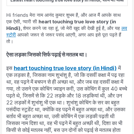
Hi friends मेरा नाम आनंद कुमार शुभम है, और आज मैं आपके साथ
एक ऐसी, प्यारी सी
heart touching true love story (in
Hindi),
शेयर करने जा रहा हूं, जो मेरी खुद की देखी हुई है, और यह
लव
स्टोरी
आपको जरूर से जरूर पसंद आएगी, अगर आप इसे पूरा पढ़ते हैं
तो।
ऐसा
लड़का
जिसको
सिर्फ
पढ़ाई
से
मतलब
था।
इस
heart touching true love story (in Hindi)
में
एक
लड़का
है
,
जिसका
नाम
शुभांशु
है
,
जो
कि
दसवीं
कक्षा
में
पढ़
रहा
था
,
वह
पढ़ने
में
बचपन
से
ही
अच्छा
था
,
और
जब
वह
दसवीं
कक्षा
में
गया
,
तो
उसने
एक
कोचिंग
ज्वाइन
करी
,
उस
कोचिंग
में
कुल
40
बच्चे
पढ़ते
थे
,
जिसमें
से
कि
22
लड़के
और
18
लड़कियां
थी
,
और
उन
22
लड़कों
में
शुभांशु
भी
एक
था।
शुभांशु
कोचिंग
के
सर
का
बहुत
पसंदीदा
स्टूडेंट
था
,
क्योंकि
वह
पढ़ने
में
बहुत
अच्छा
था
,
और
उसका
बर्ताव
भी
बहुत
अच्छा
था
,
उसी
कोचिंग
में
एक
लड़की
पढ़ती
थी
जिसका
नाम
दिशा
था
,
वह
भी
पढ़ने
में
बहुत
अच्छी
थी
,
दिशा
का
भी
किसी
से
कोई
मतलब
नहीं
,
बस
उन
दोनों
को
पढ़ाई
से
मतलब
होता