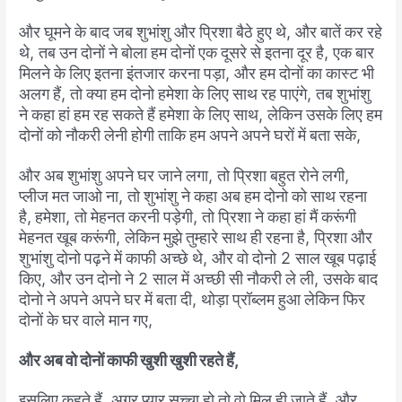
और
घूमने
के
बाद
जब
शुभांशु
और
प्रिशा
बैठे
हुए
थे
,
और
बातें
कर
रहे
थे
,
तब
उन
दोनों
ने
बोला
हम
दोनों
एक
दूसरे
से
इतना
दूर
है
,
एक
बार
मिलने
के
लिए
इतना
इंतजार
करना
पड़ा
,
और
हम
दोनों
का
कास्ट
भी
अलग
हैं
,
तो
क्या
हम
दोनो
हमेशा
के
लिए
साथ
रह
पाएंगे
,
तब
शुभांशु
ने
कहा
हां
हम
रह
सकते
हैं
हमेशा
के
लिए
साथ
,
लेकिन
उसके
लिए
हम
दोनों
को
नौकरी
लेनी
होगी
ताकि
हम
अपने
अपने
घरों
में
बता
सके
,
और
अब
शुभांशु
अपने
घर
जाने
लगा
,
तो
प्रिशा
बहुत
रोने
लगी
,
प्लीज
मत
जाओ
ना
,
तो
शुभांशु
ने
कहा
अब
हम
दोनो
को
साथ
रहना
है,
हमेशा
,
तो
मेहनत
करनी
पड़ेगी
,
तो
प्रिशा
ने
कहा
हां
मैं
करूंगी
मेहनत
खूब
करूंगी
,
लेकिन
मुझे
तुम्हारे
साथ
ही
रहना
है
,
प्रिशा
और
शुभांशु
दोनो
पढ़ने
में
काफी
अच्छे
थे
,
और
वो
दोनो
2
साल
खूब
पढ़ाई
किए
,
और
उन
दोनो
ने
2
साल
में
अच्छी
सी
नौकरी
ले
ली
,
उसके
बाद
दोनो
ने
अपने
अपने
घर
में
बता
दी
,
थोड़ा
प्रॉब्लम
हुआ
लेकिन
फिर
दोनों
के
घर
वाले
मान
गए
,
और
अब
वो
दोनों
काफी
खुशी
खुशी
रहते
हैं
,
इसलिए
कहते
हैं
,
अगर
प्यार
सच्चा
हो
तो
वो
मिल
ही
जाते
हैं
,
और