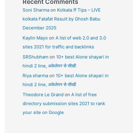
Recent Comments
Soni Sharma
on
Kolkata ff Tips – LIVE
kolkata Fatafat Result by Ghosh Babu
December 2025
Kaylin Mayo
on
A list of web 2.0 and 3.0
sites 2021 for traffic and backlinks
SRShubham
on
10+ best Alone shayari in
hindi 2 line, अकेलेपन से सीखी
Riya sharma
on
10+ best Alone shayari in
hindi 2 line, अकेलेपन से सीखी
Theodore Le Grand
on
A list of free
directory submission sites 2021 to rank
your site on Google