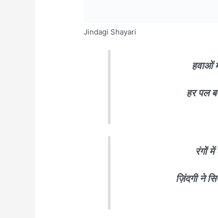
Jindagi Shayari
हवाओं मे
हर पल ब
रंगों म
ज़िंदगी ने सि